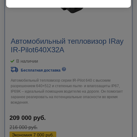
Автомобильный тепловизор IRay
IR-Pilot640X32A
В наличии
Бесплатная доставка
Автомобильный тепловизор серии IR-Pilot 640 с высоким
разрешением 640×512 и степенью пыле- и влагозащиты IP67,
IP69K – идеальный помощник водителю на дороге. Он помогает
заранее реагировать на потенциальные опасности во время
вождения.
209 000
руб.
216 000
руб.
Экономия
7 000
руб.