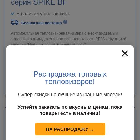
серия SPIKE BF
В наличии у поставщика
Бесплатная доставка
Автомобильная тепловизионная камера с неохлаждаемым
тепловизионным детектором военного класса IRFPA и функцией
слияния “Инфракрасный + видимый свет"
×
545 000
руб.
Распродажа топовых
ЗАКАЗАТЬ
тепловизоров!
Мы свяжемся с Вами в ближайшее время с точной информацией о сроке
доставки и стоимости оборудования.
Супер-скидки на лучшие избранные модели!
Успейте заказать по вкусным ценам, пока
товары есть в наличии!
НА РАСПРОДАЖУ →