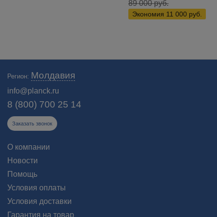
89 000
руб.
Экономия
11 000
руб.
Купить военные тепловизоры для автомобилей в Молдавии:
Молдавия
Регион:
автомобильные системы и приборы ночного видения для военных.
Профессиональные военные тепловизоры для водителей.
info@planck.ru
Бесплатная доставка в Молдавии!
8 (800) 700 25 14
Заказать звонок
О компании
Новости
Помощь
Условия оплаты
Условия доставки
Гарантия на товар