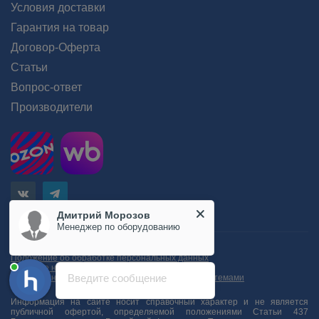
Условия доставки
Гарантия на товар
Договор-Оферта
Статьи
Вопрос-ответ
Производители
Дмитрий Морозов
Менеджер по оборудованию
Пользовательское соглашение
Положение об обработке персональных данных
Согласие на обработку персональных данных
Введите сообщение
Согласие на обработку данных метрическими системами
Информация на сайте носит справочный характер и не является
публичной офертой, определяемой положениями Статьи 437