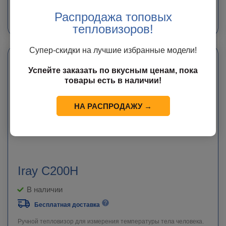
В КОРЗИНУ
Распродажа топовых
тепловизоров!
Супер-скидки на лучшие избранные модели!
Успейте заказать по вкусным ценам, пока
товары есть в наличии!
НА РАСПРОДАЖУ →
Iray C200H
В наличии
Бесплатная доставка
Ручной тепловизор для измерения температуры тела человека.