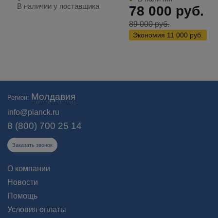
В наличии у поставщика
78 000
руб.
89 000
руб.
Экономия
11 000
руб.
В нашем каталоге представлено более 400 моделей тепловизионных
Молдавия
Регион:
приборов и измерительного оборудования. На все устройства есть
гарантия! 🔔 Бесплатная доставка от 90000₽!
info@planck.ru
8 (800) 700 25 14
Заказать звонок
О компании
Новости
Помощь
Условия оплаты