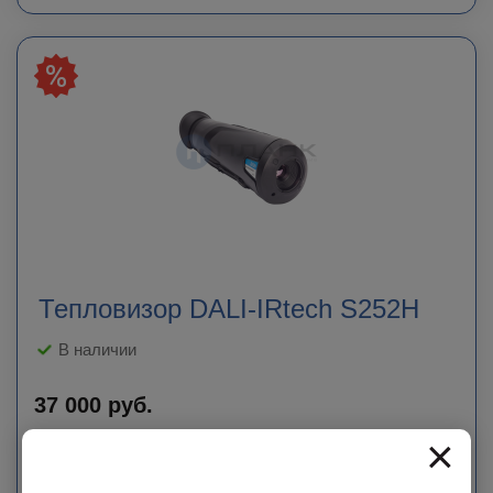
Тепловизор DALI-IRtech S252H
В наличии
37 000
руб.
×
60 000
руб.
Экономия
23 000
руб.