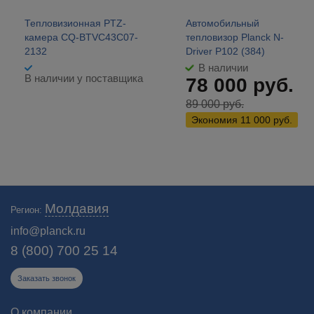
Тепловизионная PTZ-
Автомобильный
камера CQ-BTVC43C07-
тепловизор Planck N-
2132
Driver P102 (384)
В наличии
В наличии у поставщика
78 000
руб.
89 000
руб.
Экономия
11 000
руб.
Купить тепловизоры для охраны периметра в Молдавии.
Молдавия
Регион:
Тепловизионные ИК-камеры для охраны, уличные купольные,
поворотные для видеонаблюдения.
info@planck.ru
8 (800) 700 25 14
Заказать звонок
О компании