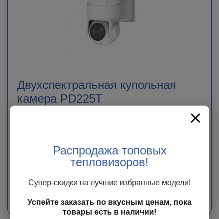
Двухспектральная купольная
камера PD225T
×
В наличии у поставщика
Бесплатная доставка
Распродажа топовых
198 500
руб.
тепловизоров!
ЗАКАЗАТЬ
Супер-скидки на лучшие избранные модели!
Мы свяжемся с Вами в ближайшее время с точной информацией о сроке
доставки и стоимости оборудования.
Успейте заказать по вкусным ценам, пока
товары есть в наличии!