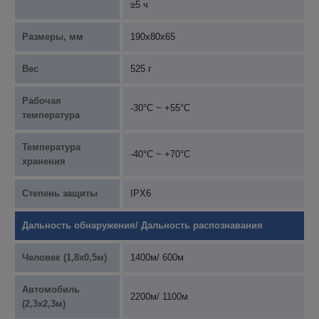
≥5 ч
Размеры, мм
190x80x65
Вес
525 г
Рабочая
-30°С ~ +55°С
температура
Температура
-40°С ~ +70°С
хранения
Степень защиты
IPX6
Дальность обнаружения/ Дальность распознавания
Человек (1,8х0,5м)
1400м/ 600м
Автомобиль
2200м/ 1100м
(2,3х2,3м)