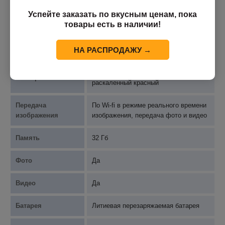
Успейте заказать по вкусным ценам, пока
Отслеживание
Да
товары есть в наличии!
горячих точек
НА РАСПРОДАЖУ →
Сетка
Да
Горячий белый, горячий черный,
Палитра
раскаленный красный
Передача
По Wi-fi в режиме реального времени
изображения
изображения, передача фото и видео
Память
32 Гб
Фото
Да
Видео
Да
Батарея
Литиевая перезаряжаемая батарея