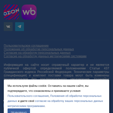
Пользовательское соглашение
Положение об обработке персональных данных
Согласие на обработку персональных данных
Согласие на обработку данных метрическими системами
Информация на сайте носит справочный характер и не является
публичной офертой, определяемой положениями Статьи 437
Гражданского кодекса Российской Федерации. Технические параметры
(спецификация) и комплект поставки товара могут быть изменены
производителем без предварительного уведомления. Уточняйте
информацию у наших менеджеров.
Мы используем файлы cookie. Оставаясь на нашем сайте, вы
подтверждаете, что ознакомлены и принимаете условия
Пользовательского соглашения
,
Положения об обработке персональных
© 2012-2026 ООО «Планк» ИНН: 7805595762 ОГРН: 1127847393827
данных
и даете своё
согласие на обработку ваших персональных данных
метрическими программами
.
ПРИНИМАЮ